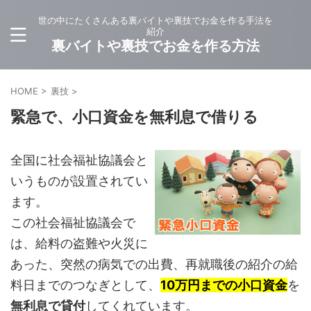
世の中にたくさんある裏バイトや裏技でお金を作る手法を
紹介
裏バイトや裏技でお金を作る方法
HOME
>
裏技
>
緊急で、小口資金を無利息で借りる
全国に社会福祉協議会と
いうものが設置されてい
ます。
この社会福祉協議会で
は、給料の盗難や火災に
あった、突然の病気での出費、再就職後の紹介の給
料日までのつなぎとして、
10万円までの小口資金
を
無利息で貸付
してくれています。